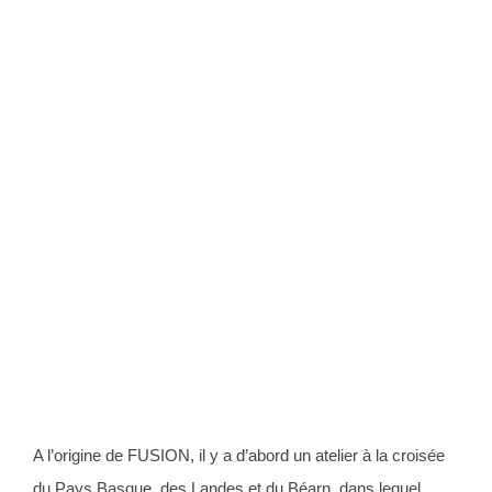
A l’origine de FUSION, il y a d’abord un atelier à la croisée
du
Pays Basque, des Landes et du Béarn, dans lequel